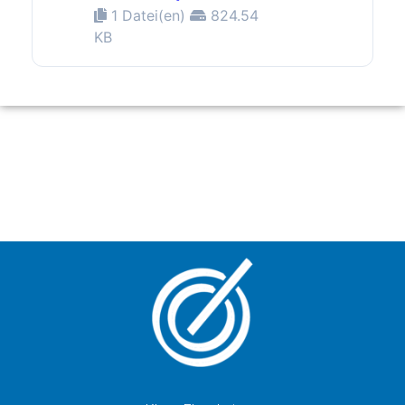
1 Datei(en)
824.54
KB