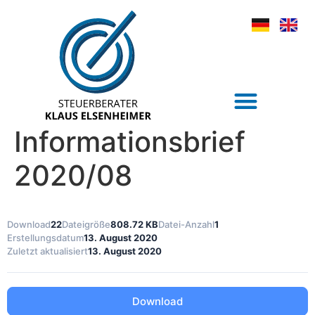
Informationsbrief
2020/08
Download
22
Dateigröße
808.72 KB
Datei-Anzahl
1
Erstellungsdatum
13. August 2020
Zuletzt aktualisiert
13. August 2020
Download