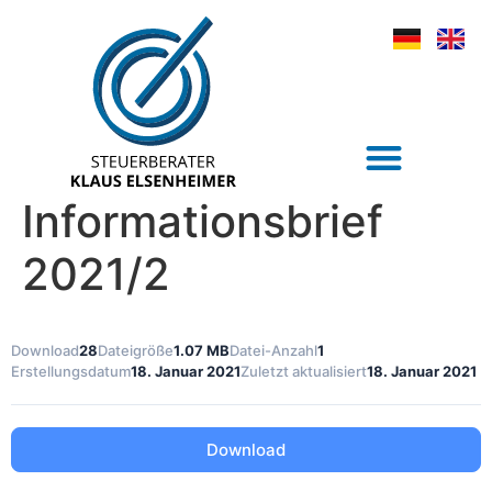
Informationsbrief
2021/2
Download
28
Dateigröße
1.07 MB
Datei-Anzahl
1
Erstellungsdatum
18. Januar 2021
Zuletzt aktualisiert
18. Januar 2021
Download