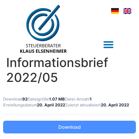
Informationsbrief
2022/05
Download
92
Dateigröße
1.07 MB
Datei-Anzahl
1
Erstellungsdatum
20. April 2022
Zuletzt aktualisiert
20. April 2022
Download